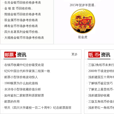
· 生肖金银币回收价格参考表
2015年贺岁羊普通..
· 金 银 套 币回收价格..
· 熊猫金银币回收价格参考表
· 双金属币市场参考价格表
· 稀有金币市场参考价格表
· 四大名著系列金银币价格..
彩金虎
· 大规格金银币市场参考价格表
· 在钱币收藏中纪念钞最受欢迎
· 三版2角纸币未来
· 纪92中国古代科学家第二组第一枚
· 2000年千禧龙钞
· 邮票小型张价格波动惊人
· 浅析建国五十周
· 1980猴票为什么如此值钱
· 了解钱币鉴定技巧
· 水浒传小型张收藏价值分析
· 了解史上最贵纸
· 如何鉴别二胶邮票和原胶邮票
· 浅析建国钞收藏
· 邮票的作用
· 三版五角纸币价值
· 明天《四川大学建校一百二十周年》纪念邮票面世
· 浅析枣红一角纸币