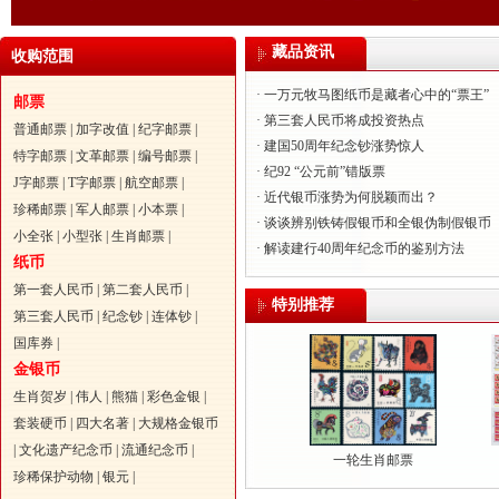
藏品资讯
收购范围
· 一万元牧马图纸币是藏者心中的“票王”
邮票
· 第三套人民币将成投资热点
普通邮票
|
加字改值
|
纪字邮票
|
· 建国50周年纪念钞涨势惊人
特字邮票
|
文革邮票
|
编号邮票
|
· 纪92 “公元前”错版票
J字邮票
|
T字邮票
|
航空邮票
|
· 近代银币涨势为何脱颖而出？
珍稀邮票
|
军人邮票
|
小本票
|
· 谈谈辨别铁铸假银币和全银伪制假银币
小全张
|
小型张
|
生肖邮票
|
· 解读建行40周年纪念币的鉴别方法
纸币
第一套人民币
|
第二套人民币
|
特别推荐
第三套人民币
|
纪念钞
|
连体钞
|
国库券
|
金银币
生肖贺岁
|
伟人
|
熊猫
|
彩色金银
|
套装硬币
|
四大名著
|
大规格金银币
|
文化遗产纪念币
|
流通纪念币
|
一轮生肖邮票
珍稀保护动物
|
银元
|