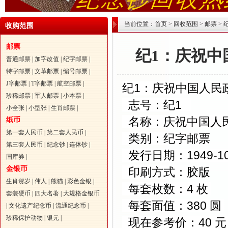
当前位置：
首页
>
回收范围
>
邮票
>
收购范围
邮票
纪1：庆祝
普通邮票
|
加字改值
|
纪字邮票
|
特字邮票
|
文革邮票
|
编号邮票
|
J字邮票
|
T字邮票
|
航空邮票
|
纪1：庆祝中国人
珍稀邮票
|
军人邮票
|
小本票
|
志号：纪1
小全张
|
小型张
|
生肖邮票
|
名称：庆祝中国人
纸币
第一套人民币
|
第二套人民币
|
类别：纪字邮票
第三套人民币
|
纪念钞
|
连体钞
|
发行日期：1949-10
国库券
|
金银币
印刷方式：胶版
生肖贺岁
|
伟人
|
熊猫
|
彩色金银
|
每套枚数：4 枚
套装硬币
|
四大名著
|
大规格金银币
每套面值：380 圆
|
文化遗产纪念币
|
流通纪念币
|
珍稀保护动物
|
银元
|
现在参考价：40 